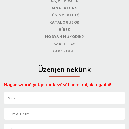
SAJÁT PROFIL
KÍNÁLATUNK
CÉGISMERTETŐ
KATALÓGUSOK
HÍREK
HOGYAN MŰKÖDIK?
SZÁLLÍTÁS
KAPCSOLAT
Üzenjen nekünk
Magánszemélyek jelentkezését nem tudjuk fogadni!
N
é
v
E
*
-
m
T
a