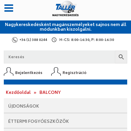
Nagykereskedésként magánszemélyeket sajnos nem áll
módunkban kiszolgálni.
+36 (1) 388 0244
H-CS: 8:00-16:30, P: 8:00-16:30
Bejelentkezés
Regisztráció
Kezdőoldal
»
BALCONY
ÚJDONSÁGOK
ÉTTERMI
FOGYÓESZKÖZÖK