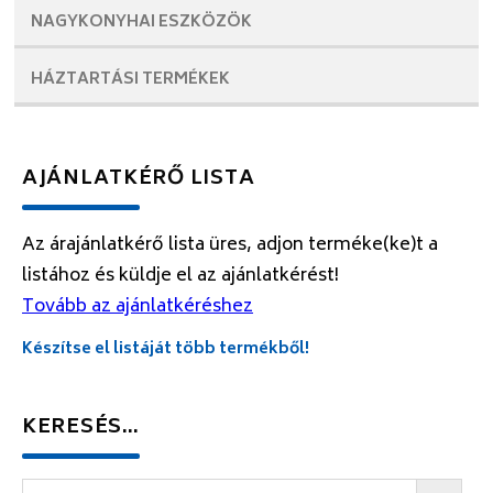
NAGYKONYHAI
ESZKÖZÖK
HÁZTARTÁSI
TERMÉKEK
AJÁNLATKÉRŐ LISTA
Az árajánlatkérő lista üres, adjon terméke(ke)t a
listához és küldje el az ajánlatkérést!
Tovább az ajánlatkéréshez
Készítse el listáját több termékből!
KERESÉS…