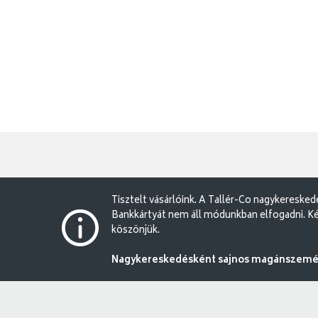
Tisztelt vásárlóink. A Tallér-Co nagykereske
Bankkártyát nem áll módunkban elfogadni. Ké
köszönjük.
Nagykereskedésként sajnos magánszemély