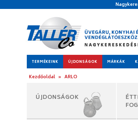
Nagykeres
TERMÉKEINK
ÚJDONSÁGOK
MÁRKÁK
K
Kezdőoldal
»
ARLO
ÚJDONSÁGOK
ÉTT
FO