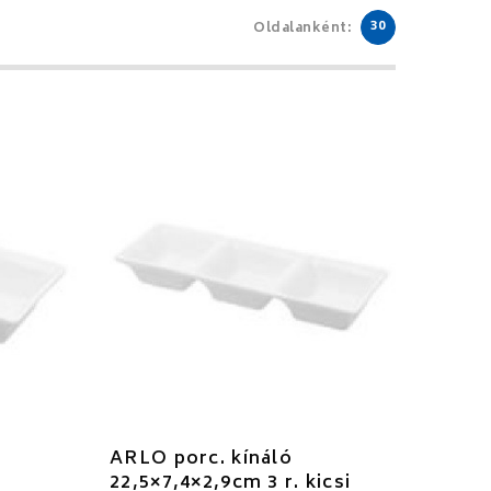
30
Oldalanként:
ARLO porc. kínáló
22,5×7,4×2,9cm 3 r. kicsi