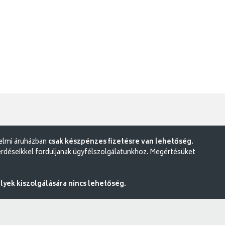
delmi áruházban
csak készpénzes fizetésre van lehetőség.
rdéseikkel forduljanak ügyfélszolgálatunkhoz. Megértésüket
ek kiszolgálására nincs lehetőség.