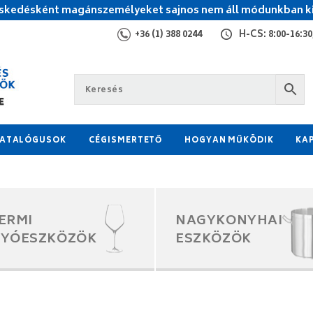
kedésként magánszemélyeket sajnos nem áll módunkban ki
+36 (1) 388 0244
H-CS: 8:00-16:30,
ATALÓGUSOK
CÉGISMERTETŐ
HOGYAN MŰKÖDIK
KA
ERMI
NAGYKONYHAI
GYÓESZKÖZÖK
ESZKÖZÖK