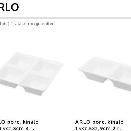
RLO
 a(z) 4 találat megjelenítve
O porc. kínáló
ARLO porc. kínáló
15x2,8cm 4 r.
15×7,5×2,9cm 2 r.