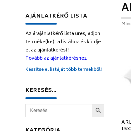
A
AJÁNLATKÉRŐ LISTA
Mind
Az árajánlatkérő lista üres, adjon
terméke(ke)t a listához és küldje
el az ajánlatkérést!
Tovább az ajánlatkéréshez
Készítse el listáját több termékből!
KERESÉS…
ARL
15x
KATEGÓRIA