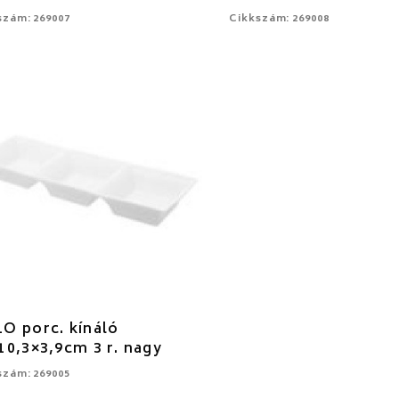
szám: 269007
Cikkszám: 269008
O porc. kínáló
10,3×3,9cm 3 r. nagy
szám: 269005