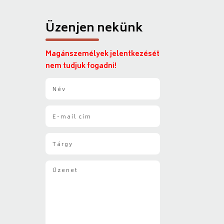
Üzenjen nekünk
Magánszemélyek jelentkezését
nem tudjuk fogadni!
N
é
v
E
*
-
m
T
a
á
i
r
l
Ü
g
*
z
y
e
*
n
e
t
*