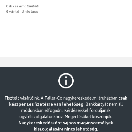
Cikkszám: 266063
Gyártó: Uniglass
Tisztelt vásárlóink. A Tallér-Co nagykereskedelmi áruházban
csak
készpénzes fizetésre van lehetőség.
Bankkártyát nem áll
módunkban elfogadni. Kérdéseikkel forduljanak
ügyfélszolgálatunkhoz. Megértésüket köszönjük.
Nagykereskedésként sajnos magánszemélyek
kiszolgálására nincs lehetőség.