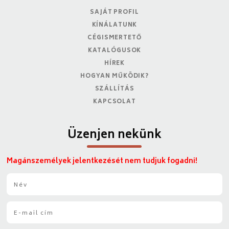
SAJÁT PROFIL
KÍNÁLATUNK
CÉGISMERTETŐ
KATALÓGUSOK
HÍREK
HOGYAN MŰKÖDIK?
SZÁLLÍTÁS
KAPCSOLAT
Üzenjen nekünk
Magánszemélyek jelentkezését nem tudjuk fogadni!
N
é
v
E
*
-
m