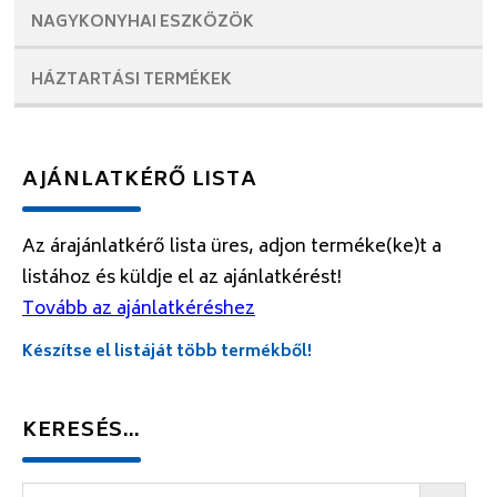
NAGYKONYHAI
ESZKÖZÖK
HÁZTARTÁSI
TERMÉKEK
AJÁNLATKÉRŐ LISTA
Az árajánlatkérő lista üres, adjon terméke(ke)t a
listához és küldje el az ajánlatkérést!
Tovább az ajánlatkéréshez
Készítse el listáját több termékből!
KERESÉS…