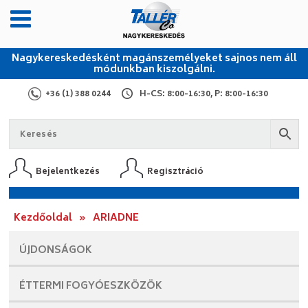
Nagykereskedésként magánszemélyeket sajnos nem áll
módunkban kiszolgálni.
+36 (1) 388 0244
H-CS: 8:00-16:30, P: 8:00-16:30
Bejelentkezés
Regisztráció
Kezdőoldal
»
ARIADNE
ÚJDONSÁGOK
ÉTTERMI
FOGYÓESZKÖZÖK