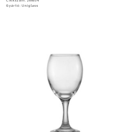
Cikkszám: 266034
Gyártó: Uniglass