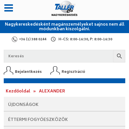
Nagykereskedésként magánszemélyeket sajnos nem áll
módunkban kiszolgálni.
+36 (1) 388 0244
H-CS: 8:00-16:30, P: 8:00-16:30
Bejelentkezés
Regisztráció
Kezdőoldal
»
ALEXANDER
ÚJDONSÁGOK
ÉTTERMI
FOGYÓESZKÖZÖK