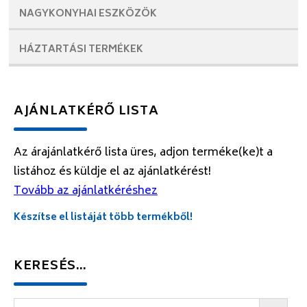
NAGYKONYHAI
ESZKÖZÖK
HÁZTARTÁSI
TERMÉKEK
AJÁNLATKÉRŐ LISTA
Az árajánlatkérő lista üres, adjon terméke(ke)t a
listához és küldje el az ajánlatkérést!
Tovább az ajánlatkéréshez
Készítse el listáját több termékből!
KERESÉS…