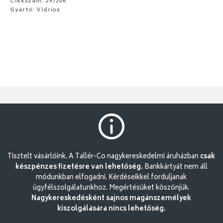
Cikkszám: 297206
Gyártó: Vidrios
Tisztelt vásárlóink. A Tallér-Co nagykereskedelmi áruházban
csak
készpénzes fizetésre van lehetőség.
Bankkártyát nem áll
módunkban elfogadni. Kérdéseikkel forduljanak
ügyfélszolgálatunkhoz. Megértésüket köszönjük.
Nagykereskedésként sajnos magánszemélyek
kiszolgálására nincs lehetőség.