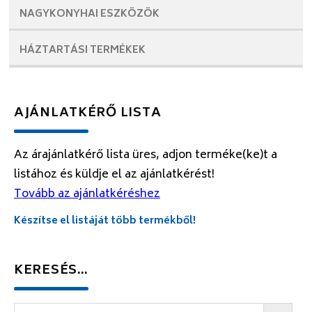
NAGYKONYHAI
ESZKÖZÖK
HÁZTARTÁSI
TERMÉKEK
AJÁNLATKÉRŐ LISTA
Az árajánlatkérő lista üres, adjon terméke(ke)t a
listához és küldje el az ajánlatkérést!
Tovább az ajánlatkéréshez
Készítse el listáját több termékből!
KERESÉS…