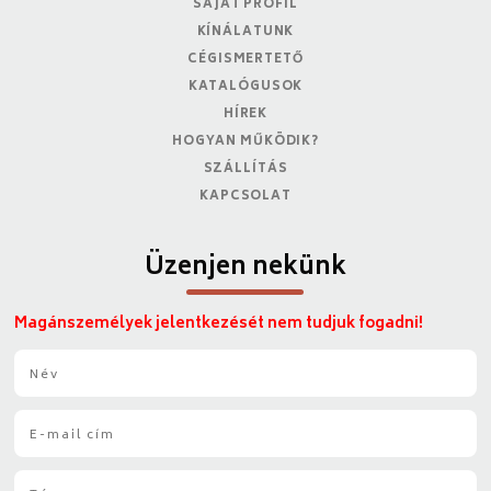
SAJÁT PROFIL
KÍNÁLATUNK
CÉGISMERTETŐ
KATALÓGUSOK
HÍREK
HOGYAN MŰKÖDIK?
SZÁLLÍTÁS
KAPCSOLAT
Üzenjen nekünk
Magánszemélyek jelentkezését nem tudjuk fogadni!
N
é
v
E
*
-
m
T
a