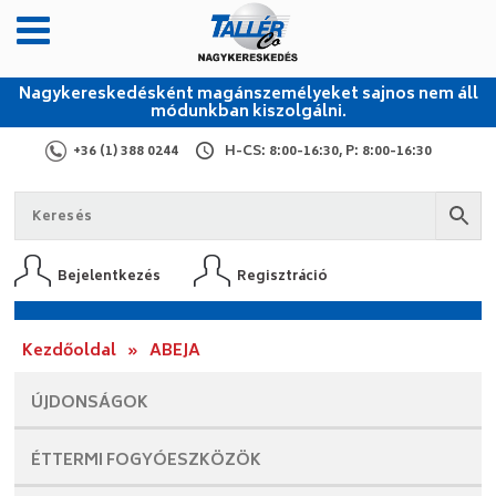
Nagykereskedésként magánszemélyeket sajnos nem áll
módunkban kiszolgálni.
+36 (1) 388 0244
H-CS: 8:00-16:30, P: 8:00-16:30
Bejelentkezés
Regisztráció
Kezdőoldal
»
ABEJA
ÚJDONSÁGOK
ÉTTERMI
FOGYÓESZKÖZÖK