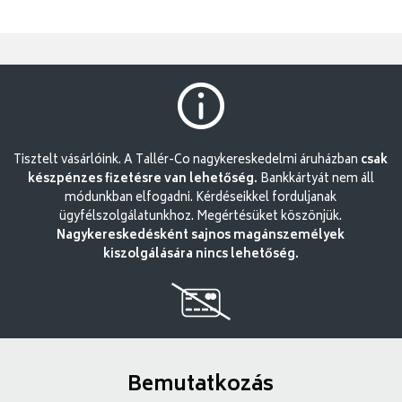
Tisztelt vásárlóink. A Tallér-Co nagykereskedelmi áruházban
csak
készpénzes fizetésre van lehetőség.
Bankkártyát nem áll
módunkban elfogadni. Kérdéseikkel forduljanak
ügyfélszolgálatunkhoz. Megértésüket köszönjük.
Nagykereskedésként sajnos magánszemélyek
kiszolgálására nincs lehetőség.
Bemutatkozás