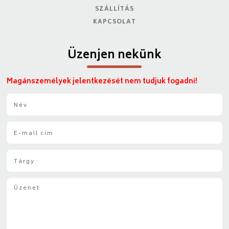
SZÁLLÍTÁS
KAPCSOLAT
Üzenjen nekünk
Magánszemélyek jelentkezését nem tudjuk fogadni!
N
é
v
E
*
-
m
T
a
á
i
r
l
Ü
g
*
z
y
e
*
n
e