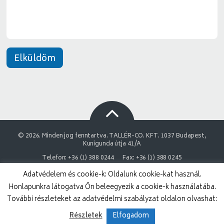
t
*
Elküldöm
© 2026. Minden jog fenntartva. TALLÉR-CO. KFT. 1037 Budapest,
Kunigunda útja 41/A
Telefon: +36 (1) 388 0244
Fax: +36 (1) 388 0245
Adatvédelem és cookie-k: Oldalunk cookie-kat használ.
NAIH Adatvédelmi engedélyszám: 9878743-3843
Honlapunkra látogatva Ön beleegyezik a cookie-k használatába.
Adatvédelmi nyilatkozat
Impresszum
További részleteket az adatvédelmi szabályzat oldalon olvashat:
Részletek
Elfogadom