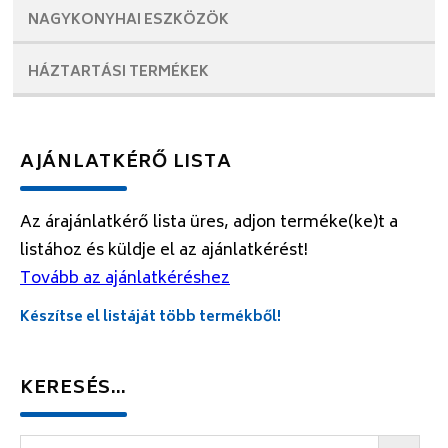
NAGYKONYHAI
ESZKÖZÖK
HÁZTARTÁSI
TERMÉKEK
AJÁNLATKÉRŐ LISTA
Az árajánlatkérő lista üres, adjon terméke(ke)t a
listához és küldje el az ajánlatkérést!
Tovább az ajánlatkéréshez
Készítse el listáját több termékből!
KERESÉS…