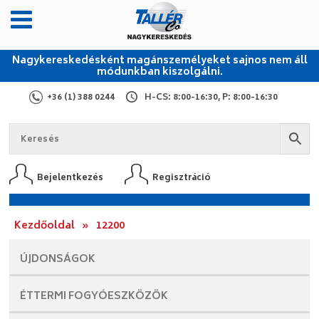
Nagykereskedésként magánszemélyeket sajnos nem áll
módunkban kiszolgálni.
+36 (1) 388 0244
H-CS: 8:00-16:30, P: 8:00-16:30
Bejelentkezés
Regisztráció
Kezdőoldal
»
12200
ÚJDONSÁGOK
ÉTTERMI
FOGYÓESZKÖZÖK