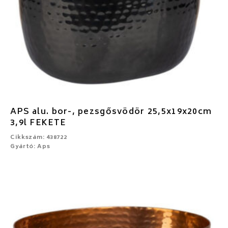
APS alu. bor-, pezsgősvödör 25,5x19x20cm
3,9l FEKETE
Cikkszám: 438722
Gyártó: Aps