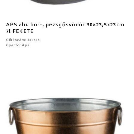
APS alu. bor-, pezsgősvödör 30×23,5x23cm
7l FEKETE
Cikkszám: 438724
Gyártó: Aps