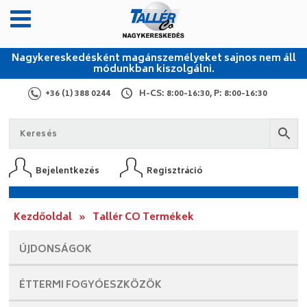
Nagykereskedésként magánszemélyeket sajnos nem áll
módunkban kiszolgálni.
+36 (1) 388 0244
H-CS: 8:00-16:30, P: 8:00-16:30
Bejelentkezés
Regisztráció
Kezdőoldal
»
Tallér CO Termékek
ÚJDONSÁGOK
ÉTTERMI
FOGYÓESZKÖZÖK