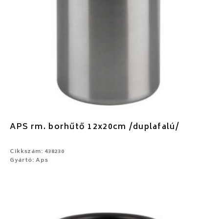
APS rm. borhűtő 12x20cm /duplafalú/
Cikkszám: 438230
Gyártó: Aps