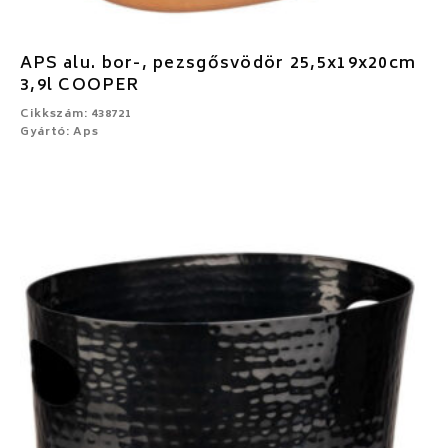
APS alu. bor-, pezsgősvödör 25,5x19x20cm
3,9l COOPER
Cikkszám: 438721
Gyártó: Aps