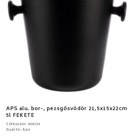
APS alu. bor-, pezsgősvödör 21,5x15x22cm
5l FEKETE
Cikkszám: 438725
Gyártó: Aps