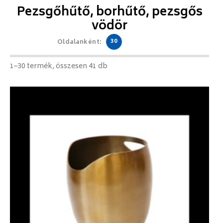
Pezsgőhűtő, borhűtő, pezsgős
vödör
30
Oldalanként:
1–30 termék, összesen 41 db