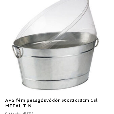
APS fém pezsgősvödör 50x32x23cm 18l
METAL TIN
Cikkszám: 438717