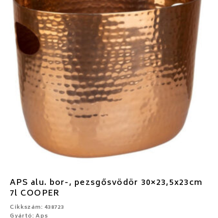
APS alu. bor-, pezsgősvödör 30×23,5x23cm
7l COOPER
Cikkszám: 438723
Gyártó: Aps