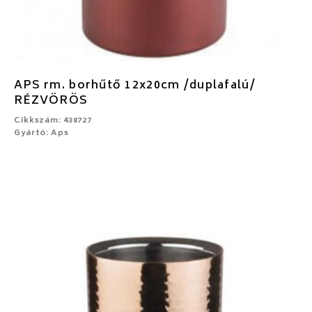
APS rm. borhűtő 12x20cm /duplafalú/
RÉZVÖRÖS
Cikkszám: 438727
Gyártó: Aps