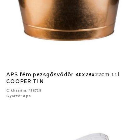
APS fém pezsgősvödör 40x28x22cm 11l
COOPER TIN
Cikkszám: 438718
Gyártó: Aps