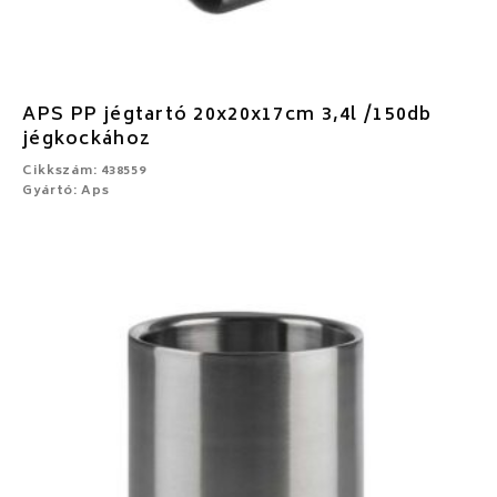
APS PP jégtartó 20x20x17cm 3,4l /150db
jégkockához
Cikkszám: 438559
Gyártó: Aps