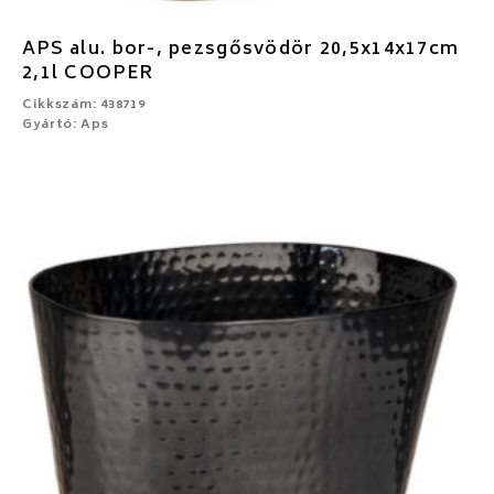
APS alu. bor-, pezsgősvödör 20,5x14x17cm
2,1l COOPER
Cikkszám: 438719
Gyártó: Aps