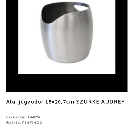
Alu. jégvödör 18×20,7cm SZÜRKE AUDREY
Cikkszám: 144970
Gyártó: PINTINOX