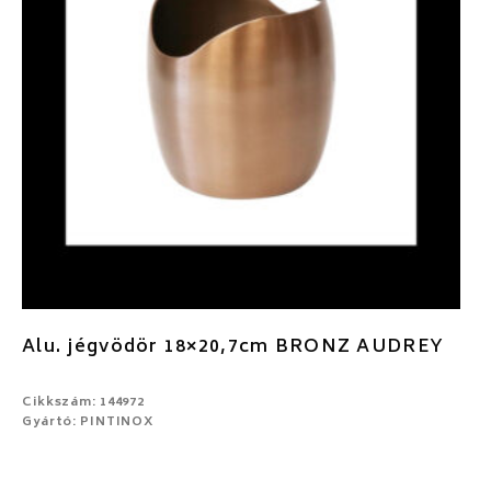
Alu. jégvödör 18×20,7cm BRONZ AUDREY
Cikkszám: 144972
Gyártó: PINTINOX