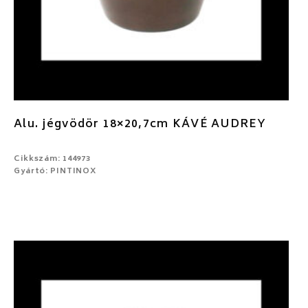
Alu. jégvödör 18×20,7cm KÁVÉ AUDREY
Cikkszám: 144973
Gyártó: PINTINOX