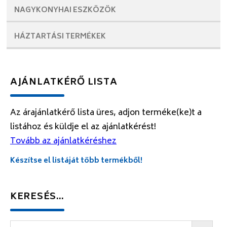
NAGYKONYHAI
ESZKÖZÖK
HÁZTARTÁSI
TERMÉKEK
AJÁNLATKÉRŐ LISTA
Az árajánlatkérő lista üres, adjon terméke(ke)t a
listához és küldje el az ajánlatkérést!
Tovább az ajánlatkéréshez
Készítse el listáját több termékből!
KERESÉS…