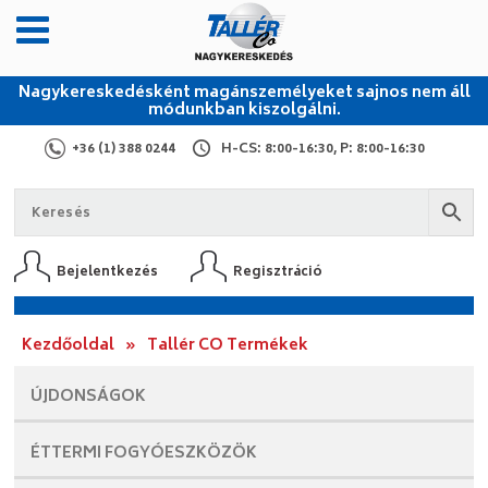
Nagykereskedésként magánszemélyeket sajnos nem áll
módunkban kiszolgálni.
+36 (1) 388 0244
H-CS: 8:00-16:30, P: 8:00-16:30
Bejelentkezés
Regisztráció
Kezdőoldal
»
Tallér CO Termékek
ÚJDONSÁGOK
ÉTTERMI
FOGYÓESZKÖZÖK