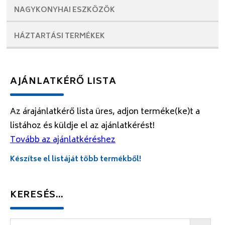
NAGYKONYHAI
ESZKÖZÖK
HÁZTARTÁSI
TERMÉKEK
AJÁNLATKÉRŐ LISTA
Az árajánlatkérő lista üres, adjon terméke(ke)t a
listához és küldje el az ajánlatkérést!
Tovább az ajánlatkéréshez
Készítse el listáját több termékből!
KERESÉS…