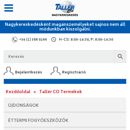
Nagykereskedésként magánszemélyeket sajnos nem áll
módunkban kiszolgálni.
+36 (1) 388 0244
H-CS: 8:00-16:30, P: 8:00-16:30
Bejelentkezés
Regisztráció
Kezdőoldal
»
Tallér CO Termékek
ÚJDONSÁGOK
ÉTTERMI
FOGYÓESZKÖZÖK