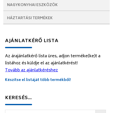
NAGYKONYHAI
ESZKÖZÖK
HÁZTARTÁSI
TERMÉKEK
AJÁNLATKÉRŐ LISTA
Az árajánlatkérő lista üres, adjon terméke(ke)t a
listához és küldje el az ajánlatkérést!
Tovább az ajánlatkéréshez
Készítse el listáját több termékből!
KERESÉS…