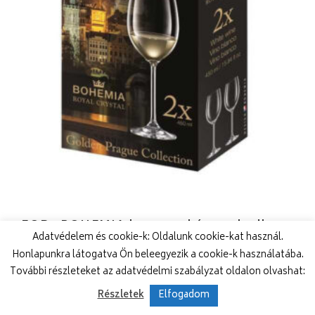
2FOR2 BOHEMIA boros pohár 45 cl 2db
Adatvédelem és cookie-k: Oldalunk cookie-kat használ.
Honlapunkra látogatva Ön beleegyezik a cookie-k használatába.
Cikkszám: 416090
További részleteket az adatvédelmi szabályzat oldalon olvashat:
Gyártó: Crystal Bohemia
Részletek
Elfogadom