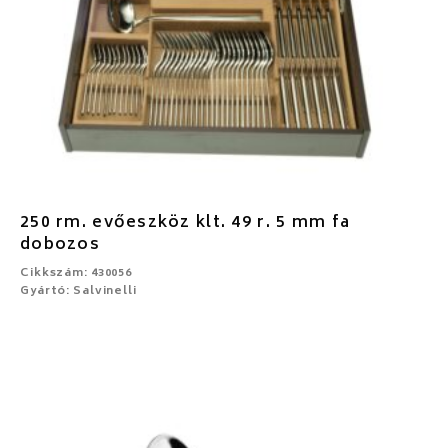
250 rm. evőeszköz klt. 49 r. 5 mm fa
dobozos
Cikkszám: 430056
Gyártó: Salvinelli