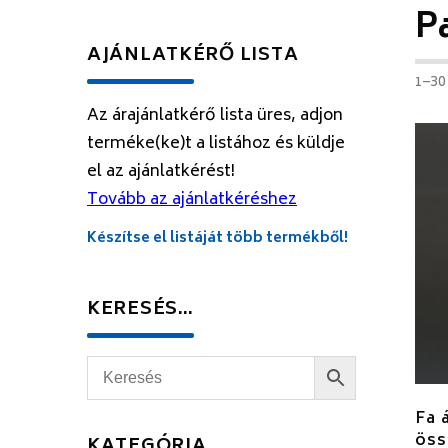
P
AJÁNLATKÉRŐ LISTA
1–30
Az árajánlatkérő lista üres, adjon
terméke(ke)t a listához és küldje
el az ajánlatkérést!
Tovább az ajánlatkéréshez
Készítse el listáját több termékből!
KERESÉS…
Fa 
öss
KATEGÓRIA