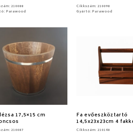
szám: 210088
Cikkszám: 210098
tó: Parawood
Gyártó: Parawood
dézsa 17,5×15 cm
Fa evőeszköztartó
oncsos
14,5x23x23cm 4 fakk
szám: 210087
Cikkszám: 210148