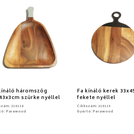
kínáló háromszög
Fa kínáló kerek 33x
43x3cm szürke nyéllel
fekete nyéllel
szám: 210116
Cikkszám: 210115
tó: Parawood
Gyártó: Parawood