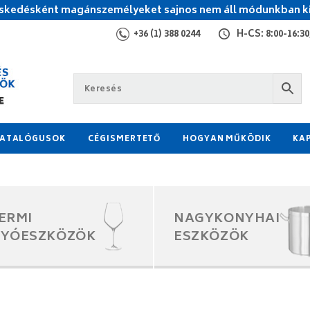
kedésként magánszemélyeket sajnos nem áll módunkban ki
+36 (1) 388 0244
H-CS: 8:00-16:30,
ATALÓGUSOK
CÉGISMERTETŐ
HOGYAN MŰKÖDIK
KA
ERMI
NAGYKONYHAI
GYÓESZKÖZÖK
ESZKÖZÖK