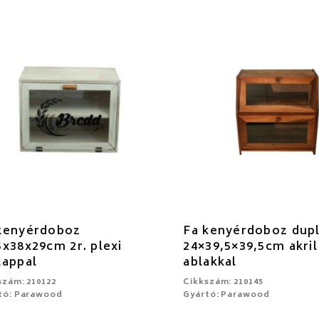
kenyérdoboz
Fa kenyérdoboz dup
5x38x29cm 2r. plexi
24×39,5×39,5cm akril
lappal
ablakkal
szám: 210122
Cikkszám: 210145
tó: Parawood
Gyártó: Parawood