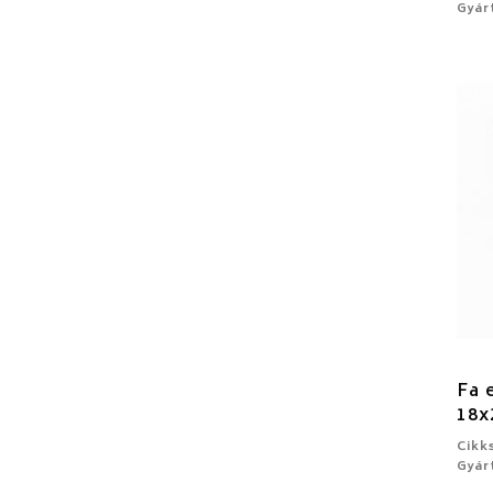
Gyár
Fa 
18x
Cikk
Gyár