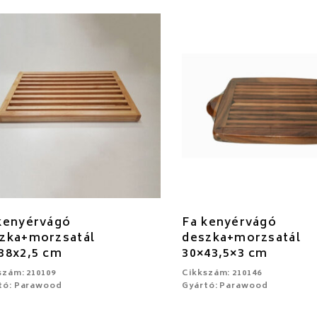
kenyérvágó
Fa kenyérvágó
zka+morzsatál
deszka+morzsatál
38x2,5 cm
30×43,5×3 cm
szám: 210109
Cikkszám: 210146
tó: Parawood
Gyártó: Parawood