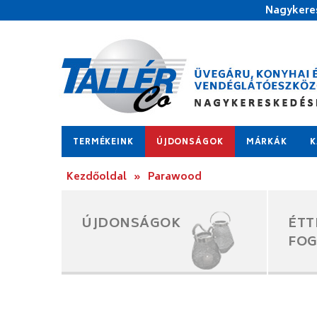
Nagykeres
TERMÉKEINK
ÚJDONSÁGOK
MÁRKÁK
K
Kezdőoldal
»
Parawood
ÚJDONSÁGOK
ÉTT
FO