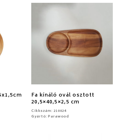
45x1,5cm
Fa kínáló ovál osztott
20,5×40,5×2,5 cm
Cikkszám: 210024
Gyártó: Parawood