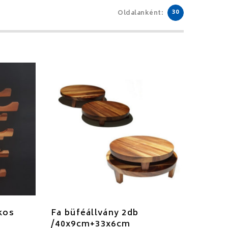
30
Oldalanként:
kos
Fa büféállvány 2db
/40x9cm+33x6cm