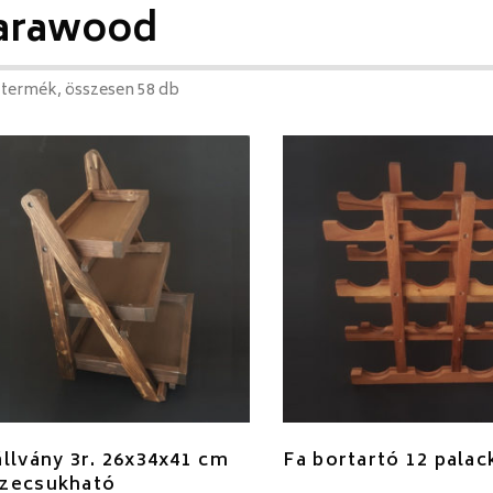
arawood
 termék, összesen 58 db
állvány 3r. 26x34x41 cm
Fa bortartó 12 palac
zecsukható