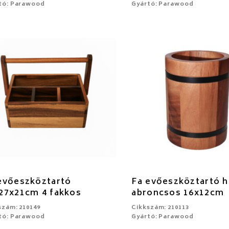
tó: Parawood
Gyártó: Parawood
evőeszköztartó
Fa evőeszköztartó 
27x21cm 4 fakkos
abroncsos 16x12cm
szám: 210149
Cikkszám: 210113
tó: Parawood
Gyártó: Parawood