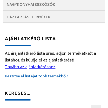
NAGYKONYHAI
ESZKÖZÖK
HÁZTARTÁSI
TERMÉKEK
AJÁNLATKÉRŐ LISTA
Az árajánlatkérő lista üres, adjon terméke(ke)t a
listához és küldje el az ajánlatkérést!
Tovább az ajánlatkéréshez
Készítse el listáját több termékből!
KERESÉS…