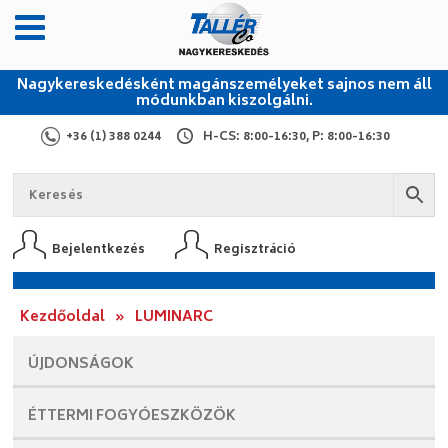
Nagykereskedésként magánszemélyeket sajnos nem áll
módunkban kiszolgálni.
+36 (1) 388 0244
H-CS: 8:00-16:30, P: 8:00-16:30
Bejelentkezés
Regisztráció
Kezdőoldal
»
LUMINARC
ÚJDONSÁGOK
ÉTTERMI
FOGYÓESZKÖZÖK