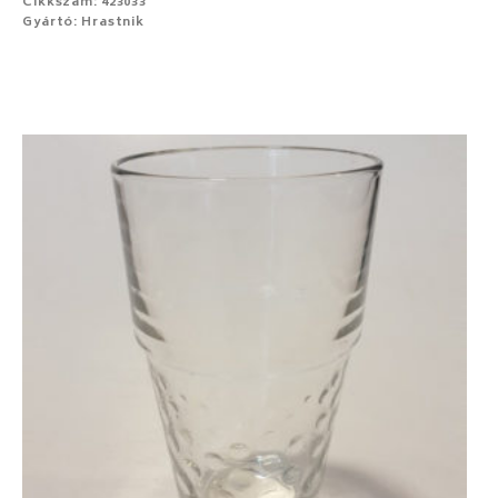
Cikkszám: 423033
Gyártó: Hrastnik