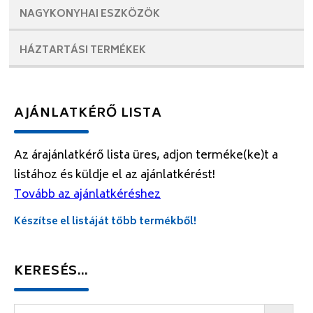
NAGYKONYHAI
ESZKÖZÖK
HÁZTARTÁSI
TERMÉKEK
AJÁNLATKÉRŐ LISTA
Az árajánlatkérő lista üres, adjon terméke(ke)t a
listához és küldje el az ajánlatkérést!
Tovább az ajánlatkéréshez
Készítse el listáját több termékből!
KERESÉS…