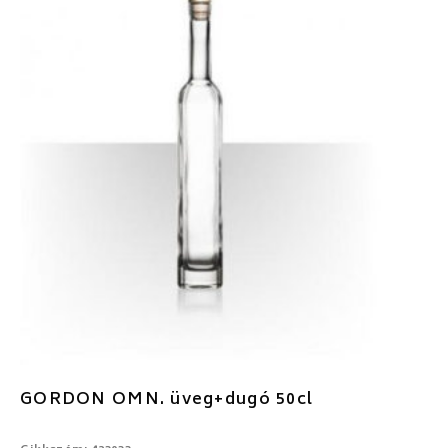
GORDON OMN. üveg+dugó 50cl