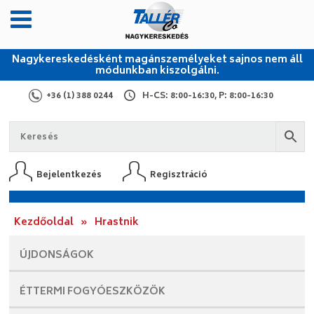
Nagykereskedésként magánszemélyeket sajnos nem áll
módunkban kiszolgálni.
+36 (1) 388 0244
H-CS: 8:00-16:30, P: 8:00-16:30
Bejelentkezés
Regisztráció
Kezdőoldal
»
Hrastnik
ÚJDONSÁGOK
ÉTTERMI
FOGYÓESZKÖZÖK