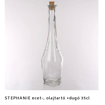
STEPHANIE ecet-, olajtartó +dugó 35cl