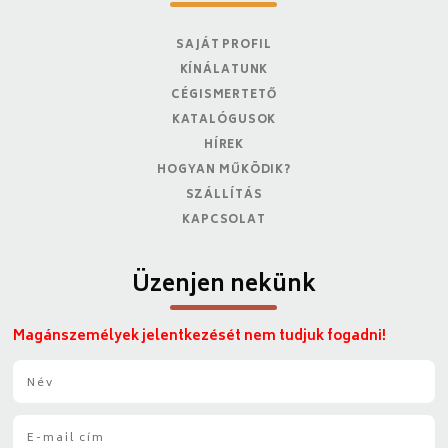
SAJÁT PROFIL
KÍNÁLATUNK
CÉGISMERTETŐ
KATALÓGUSOK
HÍREK
HOGYAN MŰKÖDIK?
SZÁLLÍTÁS
KAPCSOLAT
Üzenjen nekünk
Magánszemélyek jelentkezését nem tudjuk fogadni!
N
é
v
E
*
-