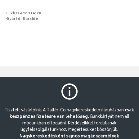
Cikkszám: 314028
Gyártó: Barside
Tisztelt vásárlóink. A Tallér-Co nagykereskedelmi áruházban
csak
készpénzes fizetésre van lehetőség.
Bankkártyát nem áll
módunkban elfogadni. Kérdéseikkel forduljanak
ügyfélszolgálatunkhoz. Megértésüket köszönjük.
Nagykereskedésként sajnos magánszemélyek