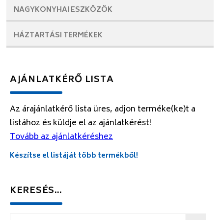
NAGYKONYHAI
ESZKÖZÖK
HÁZTARTÁSI
TERMÉKEK
AJÁNLATKÉRŐ LISTA
Az árajánlatkérő lista üres, adjon terméke(ke)t a
listához és küldje el az ajánlatkérést!
Tovább az ajánlatkéréshez
Készítse el listáját több termékből!
KERESÉS…