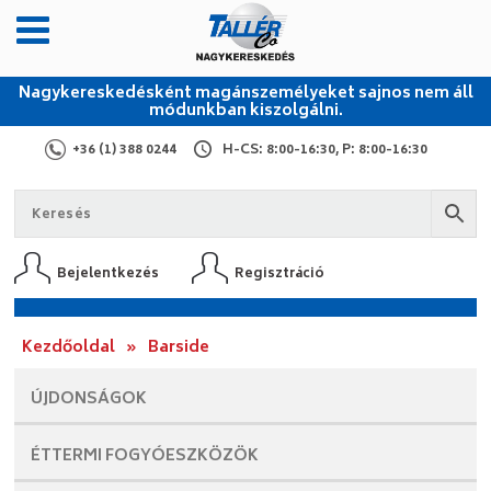
Nagykereskedésként magánszemélyeket sajnos nem áll
módunkban kiszolgálni.
+36 (1) 388 0244
H-CS: 8:00-16:30, P: 8:00-16:30
Bejelentkezés
Regisztráció
Kezdőoldal
»
Barside
ÚJDONSÁGOK
ÉTTERMI
FOGYÓESZKÖZÖK